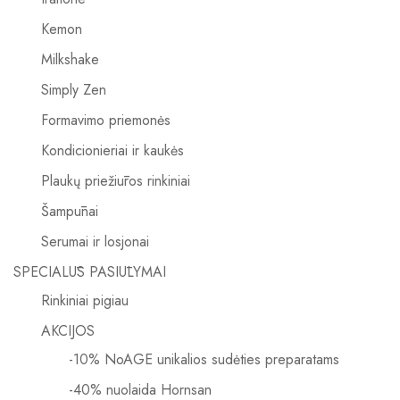
Kemon
Milkshake
Simply Zen
Formavimo priemonės
Kondicionieriai ir kaukės
Plaukų priežiūros rinkiniai
Šampūnai
Serumai ir losjonai
SPECIALŪS PASIŪLYMAI
Rinkiniai pigiau
AKCIJOS
-10% NoAGE unikalios sudėties preparatams
-40% nuolaida Hornsan