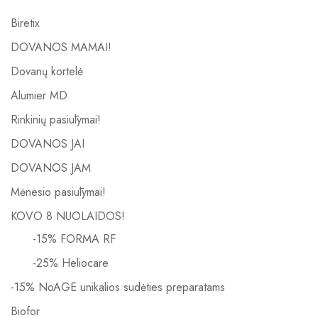
Biretix
DOVANOS MAMAI!
Dovanų kortelė
Alumier MD
Rinkinių pasiūlymai!
DOVANOS JAI
DOVANOS JAM
Mėnesio pasiūlymai!
KOVO 8 NUOLAIDOS!
-15% FORMA RF
-25% Heliocare
-15% NoAGE unikalios sudėties preparatams
Biofor