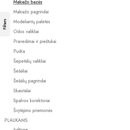
Makiažo bazės
Makiažo pagrindai
Modeliantų paletės
Filters
Odos valikliai
Pravedimai ir pieštukai
Pudra
Šepetėlių valikliai
Šešėliai
Šešėlių pagrindai
Skaistalai
Spalvos korektoriai
Švytėjimo priemonės
PLAUKAMS
Iraltone