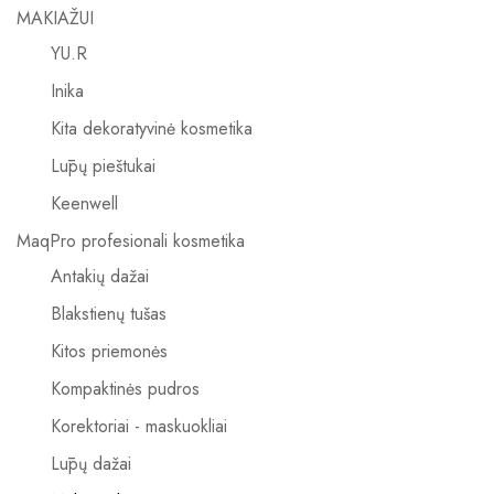
MAKIAŽUI
YU.R
Inika
Kita dekoratyvinė kosmetika
Lūpų pieštukai
Keenwell
MaqPro profesionali kosmetika
Antakių dažai
Blakstienų tušas
Kitos priemonės
Kompaktinės pudros
Korektoriai - maskuokliai
Lūpų dažai