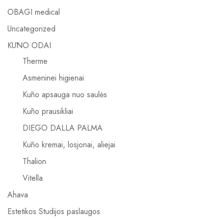
OBAGI medical
Uncategorized
KŪNO ODAI
Therme
Asmeninei higienai
Kūno apsauga nuo saulės
Kūno prausikliai
DIEGO DALLA PALMA
Kūno kremai, losjonai, aliejai
Thalion
Vitella
Ahava
Estetikos Studijos paslaugos