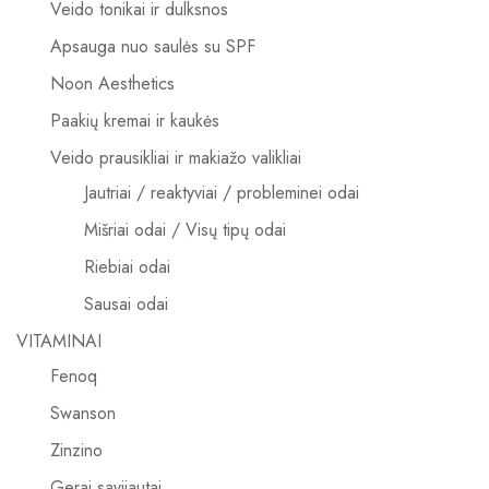
Veido tonikai ir dulksnos
Apsauga nuo saulės su SPF
Noon Aesthetics
Paakių kremai ir kaukės
Veido prausikliai ir makiažo valikliai
Jautriai / reaktyviai / probleminei odai
Mišriai odai / Visų tipų odai
Riebiai odai
Sausai odai
VITAMINAI
Fenoq
Swanson
Zinzino
Gerai savijautai