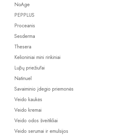
NoAge
PEPPLUS
Proceanis
Sesderma
Thesera
Kelioniniai mini rinkiniai
Lūpų priežiūrai
Natinuel
Savaiminio įdegio priemonės
Veido kaukės
Veido kremai
Veido odos šveitikliai
Veido serumai ir emulsijos