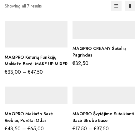
Showing all 7 results
MAQPRO CREAMY Šešėlių
Pagrindas
MAQPRO Keturių Funkcijų
€
32,50
Makiažo Bazė: MAKE UP MIXER
€
33,00
–
€
47,50
MAQPRO Makiažo Bazė
MAQPRO Švytėjimo Suteikianti
Riebiai, Porėtai Odai
Bazė Strobe Base
€
43,50
–
€
65,00
€
17,50
–
€
37,50