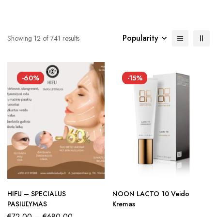
Popularity
Showing 12 of 741 results
-60%
-15%
HIFU – SPECIALUS
NOON LACTO 10 Veido
PASIŪLYMAS
Kremas
€
72,00
–
€
680,00