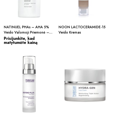
NATINUEL PHAs – AHA 5%
NOON LACTOCERAMIDE-15
Veido Valomoji Priemonė –
Veido Kremas
Prausiklis
Prisijunkite, kad
matytumėte kainą