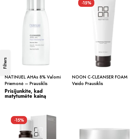
-15%
Filters
NATINUEL AHAs 8% Valomi
NOON C-CLEANSER FOAM
Priemonė – Prausiklis
Veido Prausiklis
Prisijunkite, kad
matytumėte kainą
-15%