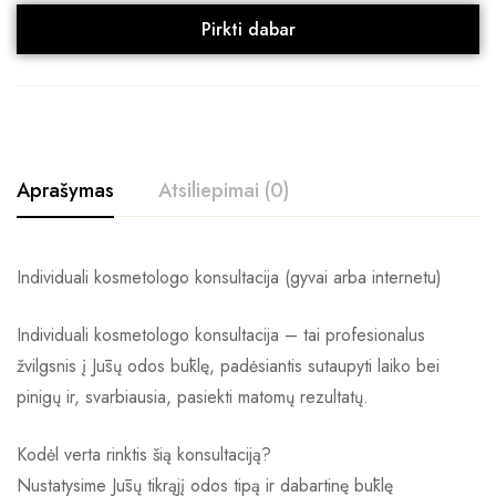
Pirkti dabar
Aprašymas
Atsiliepimai (0)
Individuali kosmetologo konsultacija (gyvai arba internetu)
Individuali kosmetologo konsultacija – tai profesionalus
žvilgsnis į Jūsų odos būklę, padėsiantis sutaupyti laiko bei
pinigų ir, svarbiausia, pasiekti matomų rezultatų.
Kodėl verta rinktis šią konsultaciją?
Nustatysime Jūsų tikrąjį odos tipą ir dabartinę būklę