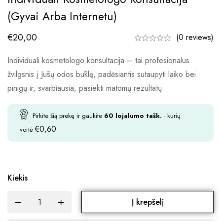
(gyvai Arba Internetu)
€
20,00
(0 reviews)
Individuali kosmetologo konsultacija – tai profesionalus
žvilgsnis į Jūsų odos būklę, padėsiantis sutaupyti laiko bei
pinigų ir, svarbiausia, pasiekti matomų rezultatų.
Pirkite šią prekę ir gaukite
60
lojalumo tašk.
- kurių
€
0,60
vertė
Kiekis
Į krepšelį