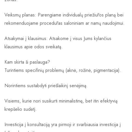
Veiksmų planas: Parengiame individualų priežiūros planą bei
rekomenduojame procedūras saloniniam ar namų naudojimui.
Atsakymai į klausimus: Atsakome į visus Jums kylančius
klausimus apie odos sveikatą.
Kam skirta ši paslauga?
Turintiems specifinių problemų (aknė, rožinė, pigmentacija).
Norintiems sustabdyti priešlaikinį senėjimą.
Visiems, kurie nori susikurti minimalistinę, bet itin efektyvią
krepšelio sudėtį.
Investicija į konsultaciją yra pirmoji ir svarbiausia investicija į