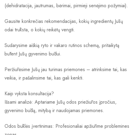
(dehidratacija, jautrumas, bėrimai, pirmieji senėjimo požymiai).
Gausite konkrečias rekomendacijas, kokių ingredientų Jūsų
odai trūksta, o kokių reikėtų vengti.
Sudarysime aiškią ryto ir vakaro rutinos schemą, pritaikytą
būtent Jūsų gyvenimo būdui.
Peržiūrėsime Jūsų jau turimas priemones – atrinksime tai, kas
veikia, ir pašalinsime tai, kas gali kenkti.
Kaip vyksta konsultacija?
Išsami analizė: Aptariame Jūsų odos priežiūros įpročius,
gyvenimo būdą, mitybą ir naudojamas priemones.
Odos būklės įvertinimas: Profesionaliai apžiūrime problemines
zonas.