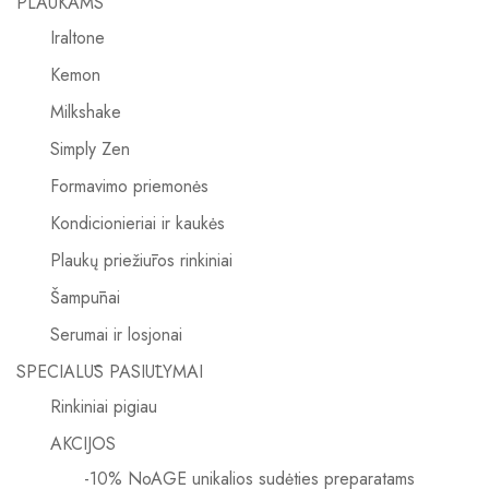
PLAUKAMS
Iraltone
Kemon
Milkshake
Simply Zen
Formavimo priemonės
Kondicionieriai ir kaukės
Plaukų priežiūros rinkiniai
Šampūnai
Serumai ir losjonai
SPECIALŪS PASIŪLYMAI
Rinkiniai pigiau
AKCIJOS
-10% NoAGE unikalios sudėties preparatams