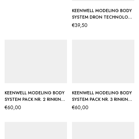
KEENWELL MODELING BODY
SYSTEM DRON TECHNOLOGY
RINKINYS NR. 3:
€
39,50
STANGRINANTIS SERUMAS
250 Ml + ANTICELIULITINIS
NAKTINIS SERUMAS 250 Ml
KEENWELL MODELING BODY
KEENWELL MODELING BODY
SYSTEM PACK NR. 2 RINKINYS
SYSTEM PACK NR. 3 RINKINYS
SU LIEKNĖJIMĄ
SU KŪNĄ
€
60,00
€
60,00
SKATINANČIOMIS
STANGRINANČIOMIS
PRIEMONĖMIS
PRIEMONĖMIS