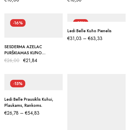
-16%
-15%
Ledi Belle Kūno Pienelis
€
31,03
–
€
63,33
SESDERMA AZELAC
PURŠKIAMAS KŪNO
LOSJONAS, 100 Ml
€
26,00
€
21,84
-15%
Ledi Belle Prausiklis Kūnui,
Plaukams, Rankoms.
€
26,78
–
€
54,83