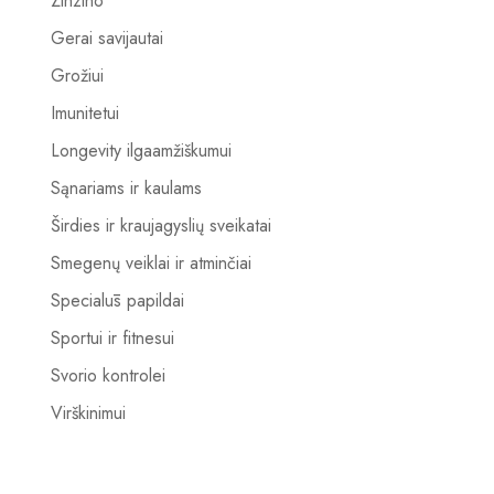
Zinzino
Gerai savijautai
Grožiui
Imunitetui
Longevity ilgaamžiškumui
Sąnariams ir kaulams
Širdies ir kraujagyslių sveikatai
Smegenų veiklai ir atminčiai
Specialūs papildai
Sportui ir fitnesui
Svorio kontrolei
Virškinimui