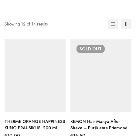
Showing 12 of 14 results
SOLD
OUT
THERME ORANGE HAPPINESS
KEMON Hair Manya After
KŪNO PRAUSIKLIS, 200 ML
Shave – Purškiama Priemonė
Po Skutimosi, 100 Ml
€
10,00
€
16,50