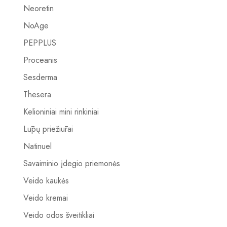
Neoretin
NoAge
PEPPLUS
Proceanis
Sesderma
Thesera
Kelioniniai mini rinkiniai
Lūpų priežiūrai
Natinuel
Savaiminio įdegio priemonės
Veido kaukės
Veido kremai
Veido odos šveitikliai