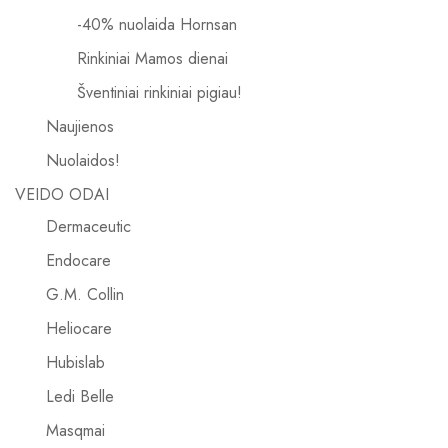
-40% nuolaida Hornsan
Rinkiniai Mamos dienai
Šventiniai rinkiniai pigiau!
Naujienos
Nuolaidos!
VEIDO ODAI
Dermaceutic
Endocare
G.M. Collin
Heliocare
Hubislab
Ledi Belle
Masqmai