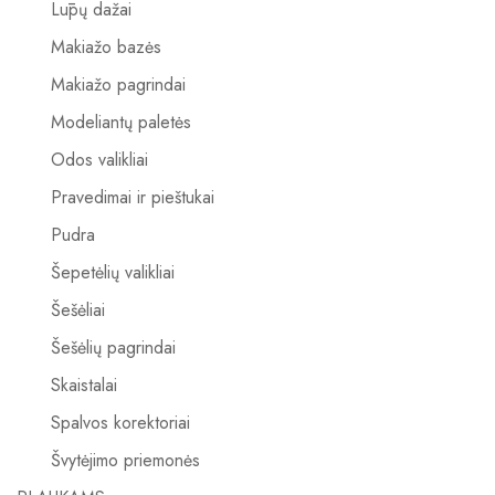
Lūpų dažai
Makiažo bazės
Makiažo pagrindai
Modeliantų paletės
Odos valikliai
Pravedimai ir pieštukai
Pudra
Šepetėlių valikliai
Šešėliai
Šešėlių pagrindai
Skaistalai
Spalvos korektoriai
Švytėjimo priemonės