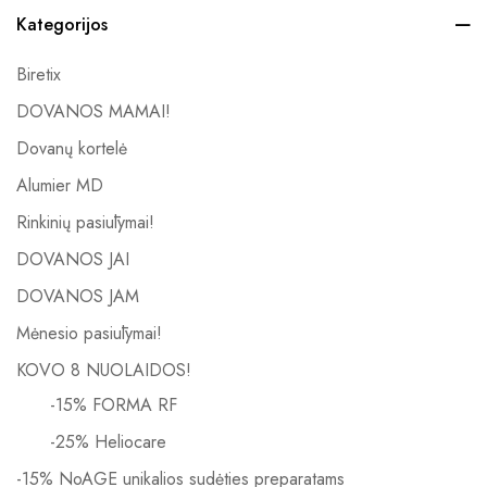
Kategorijos
Biretix
DOVANOS MAMAI!
Dovanų kortelė
Alumier MD
Rinkinių pasiūlymai!
DOVANOS JAI
DOVANOS JAM
Mėnesio pasiūlymai!
KOVO 8 NUOLAIDOS!
-15% FORMA RF
-25% Heliocare
-15% NoAGE unikalios sudėties preparatams