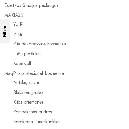
Estetikos Studijos paslaugos
MAKIAŽUI
YU.R
Filters
Inika
Kita dekoratyvinė kosmetika
Lūpų pieštukai
Keenwell
MaqPro profesionali kosmetika
Antakių dažai
Blakstienų tušas
Kitos priemonės
Kompaktinės pudros
Korektoriai - maskuokliai