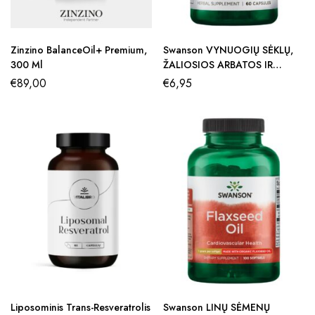
Zinzino BalanceOil+ Premium,
Swanson VYNUOGIŲ SĖKLŲ,
300 Ml
ŽALIOSIOS ARBATOS IR
PUŠIES ŽIEVĖS KOMPLEKSAS
€
89,00
€
6,95
Liposominis Trans-Resveratrolis
Swanson LINŲ SĖMENŲ