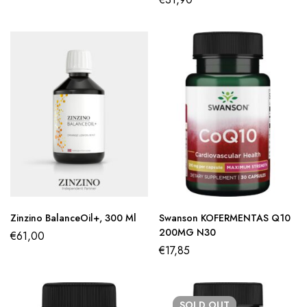
Zinzino BalanceOil+, 300 Ml
Swanson KOFERMENTAS Q10
200MG N30
€
61,00
€
17,85
SOLD
OUT