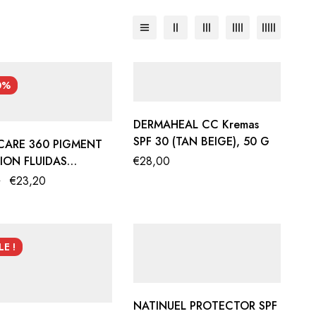
0%
DERMAHEAL CC Kremas
SPF 30 (TAN BEIGE), 50 G
CARE 360 PIGMENT
ION FLUIDAS
€
28,00
+, 50 ML
0
€
23,20
LE !
NATINUEL PROTECTOR SPF