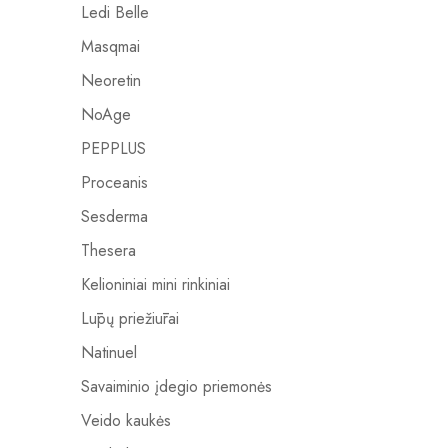
Ledi Belle
Masqmai
Neoretin
NoAge
PEPPLUS
Proceanis
Sesderma
Thesera
Kelioniniai mini rinkiniai
Lūpų priežiūrai
Natinuel
Savaiminio įdegio priemonės
Veido kaukės