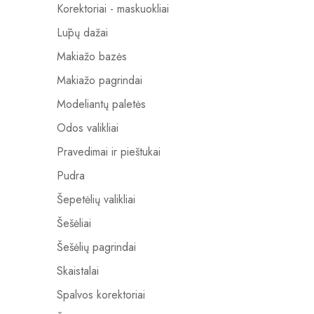
Korektoriai - maskuokliai
Lūpų dažai
Makiažo bazės
Makiažo pagrindai
Modeliantų paletės
Odos valikliai
Pravedimai ir pieštukai
Pudra
Šepetėlių valikliai
Šešėliai
Šešėlių pagrindai
Skaistalai
Spalvos korektoriai