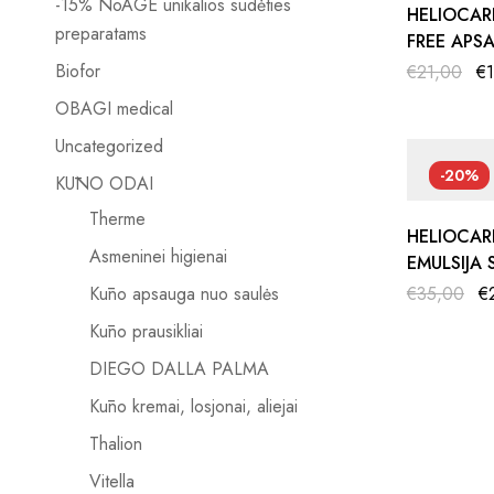
-15% NoAGE unikalios sudėties
HELIOCAR
preparatams
FREE APS
KOMPAKTI
Biofor
€
21,00
€
SPF50, 10
OBAGI medical
Uncategorized
-20%
KŪNO ODAI
Therme
HELIOCAR
Asmeninei higienai
EMULSIJA 
Kūno apsauga nuo saulės
€
35,00
€
Kūno prausikliai
DIEGO DALLA PALMA
Kūno kremai, losjonai, aliejai
Thalion
Vitella