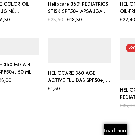
E COLOR OIL-
Heliocare 360º PEDIATRICS
HELIO
AUGINĖ
STISK SPF50+ APSAUGA
OIL-F
NĖ PUDRA
NUO SAULĖS VAIKAMS
GELIS
16,80
€
23,50
€
18,80
€
22,4
 G
50+, 
-2
E 360 MD A-R
SPF50+, 50 ML
HELIOCARE 360 AGE
28,00
ACTIVE FLUIDAS SPF50+, 3
ML
€
1,50
HELIO
PEDIA
SPRAY
€
33,0
APSAU
VAIKA
Load more