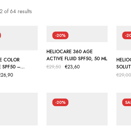
 of 64 results
-20%
-2
HELIOCARE 360 AGE
ACTIVE FLUID SPF50, 50 ML
E COLOR
HELIO
 SPF50 –
€
29,50
€
23,60
SOLUT
PSAUGA SU
SPF50
€
26,90
€
29,0
-20%
SA