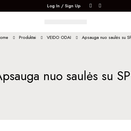
Log In / Sign Up
ome
Produktai
VEIDO ODAI
Apsauga nuo saulės su S
Apsauga nuo saulės su SP