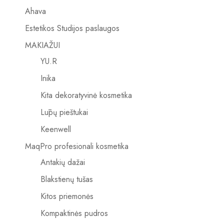
Ahava
Estetikos Studijos paslaugos
MAKIAŽUI
YU.R
Inika
Kita dekoratyvinė kosmetika
Lūpų pieštukai
Keenwell
MaqPro profesionali kosmetika
Antakių dažai
Blakstienų tušas
Kitos priemonės
Kompaktinės pudros