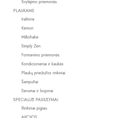
Švytėjimo priemonės
PLAUKAMS
Iraltone
Kemon
Milkshake
Simply Zen
Formavimo priemonės
Kondicionieriai ir kaukės
Plaukų priežiūros rinkiniai
Šampūnai
Serumai ir losjonai
SPECIALŪS PASIŪLYMAI
Rinkiniai pigiau
AKCIJOS