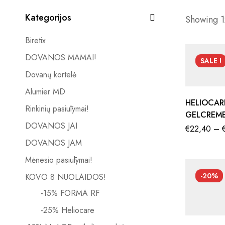
Kategorijos
Showing 12
Biretix
DOVANOS MAMAI!
SALE !
Dovanų kortelė
Alumier MD
HELIOCAR
Rinkinių pasiūlymai!
GELCREME
DOVANOS JAI
SAULĖS A
€
22,40
–
SPALVA
DOVANOS JAM
Mėnesio pasiūlymai!
-20%
KOVO 8 NUOLAIDOS!
-15% FORMA RF
-25% Heliocare