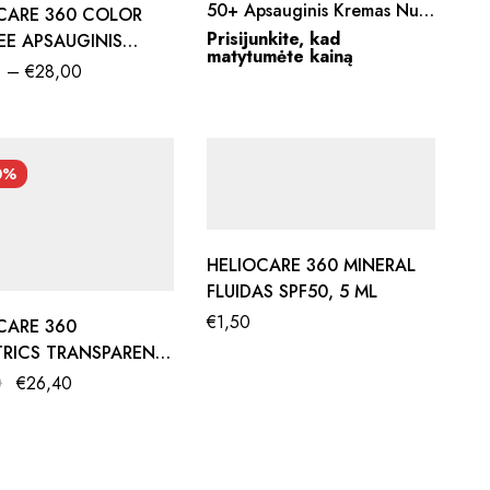
50+ Apsauginis Kremas Nuo
CARE 360 COLOR
Saulės
Prisijunkite, kad
REE APSAUGINIS
matytumėte kainą
 NUO SAULĖS SPF
0
–
€
28,00
50 ML
0%
HELIOCARE 360 MINERAL
FLUIDAS SPF50, 5 ML
€
1,50
CARE 360
TRICS TRANSPARENT
 PURŠKIAMA
0
€
26,40
GA NUO SAULĖS
MS SPF50+, 200 ML