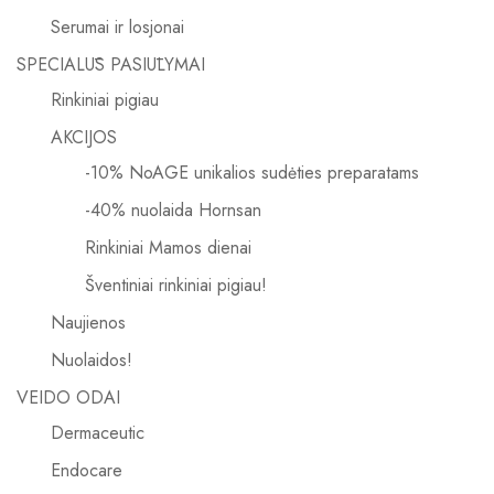
Serumai ir losjonai
SPECIALŪS PASIŪLYMAI
Rinkiniai pigiau
AKCIJOS
-10% NoAGE unikalios sudėties preparatams
-40% nuolaida Hornsan
Rinkiniai Mamos dienai
Šventiniai rinkiniai pigiau!
Naujienos
Nuolaidos!
VEIDO ODAI
Dermaceutic
Endocare