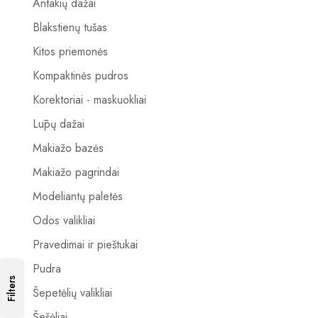
Antakių dažai
Blakstienų tušas
Kitos priemonės
Kompaktinės pudros
Korektoriai - maskuokliai
Lūpų dažai
Makiažo bazės
Makiažo pagrindai
Modeliantų paletės
Odos valikliai
Pravedimai ir pieštukai
Pudra
Filters
Šepetėlių valikliai
Šešėliai