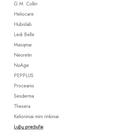
G.M. Collin
Heliocare
Hubislab
Ledi Belle
Masqmai
Neoretin
NoAge
PEPPLUS
Proceanis
Sesderma
Thesera
Kelioniniai mini rinkiniai
Lūpų priežiūrai