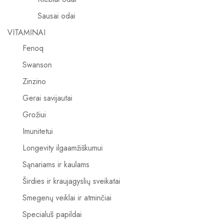
Sausai odai
VITAMINAI
Fenoq
Swanson
Zinzino
Gerai savijautai
Grožiui
Imunitetui
Longevity ilgaamžiškumui
Sąnariams ir kaulams
Širdies ir kraujagyslių sveikatai
Smegenų veiklai ir atminčiai
Specialūs papildai