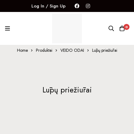
Log In / Sign Up
0
Home
Produktai
VEIDO ODAI
Lūpų priežiūrai
Lūpų priežiūrai