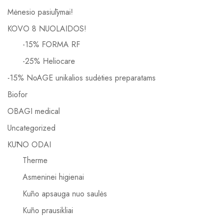
Mėnesio pasiūlymai!
KOVO 8 NUOLAIDOS!
-15% FORMA RF
-25% Heliocare
-15% NoAGE unikalios sudėties preparatams
Biofor
OBAGI medical
Uncategorized
KŪNO ODAI
Therme
Asmeninei higienai
Kūno apsauga nuo saulės
Kūno prausikliai