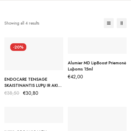
Showing all 4 results
-20%
Alumier MD LipBoost Priemonė
Lūpoms 15ml
€
42,00
ENDOCARE TENSAGE
SKAISTINANTIS LŪPŲ IR AKIŲ
KONTŪRO KREMAS, 15 ML
€
38,50
€
30,80