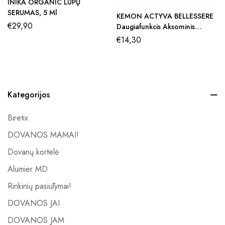
INIKA ORGANIC LŪPŲ
SERUMAS, 5 Ml
KEMON ACTYVA BELLESSERE
€
29,90
Daugiafunkcis Aksominis
Sviestas, 30ml
€
14,30
Kategorijos
Biretix
DOVANOS MAMAI!
Dovanų kortelė
Alumier MD
Rinkinių pasiūlymai!
DOVANOS JAI
DOVANOS JAM