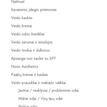
Natinuel
Savaiminio įdegio priemonės
Veido kaukės
Veido kremai
Veido odos šveitikliai
Veido serumai ir emulsijos
Veido tonikai ir dulksnos
Apsauga nuo saulės su SPF
Noon Aesthetics
Paakių kremai ir kaukės
Veido prausikliai ir makiažo valikliai
Jautriai / reaktyviai / probleminei odai
Mišriai odai / Visų tipų odai
Riebiai odai