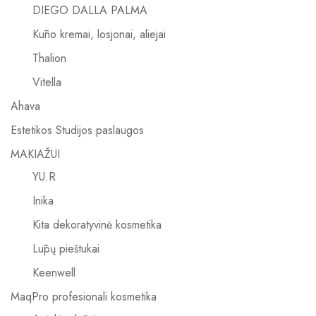
DIEGO DALLA PALMA
Kūno kremai, losjonai, aliejai
Thalion
Vitella
Ahava
Estetikos Studijos paslaugos
MAKIAŽUI
YU.R
Inika
Kita dekoratyvinė kosmetika
Lūpų pieštukai
Keenwell
MaqPro profesionali kosmetika