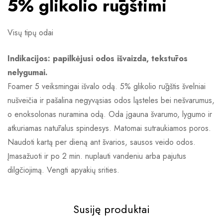
5% glikolio rūgštimi
Visų tipų odai
Indikacijos: papilkėjusi odos išvaizda, tekstūros
nelygumai.
Foamer 5 veiksmingai išvalo odą. 5% glikolio rūgštis švelniai
nušveičia ir pašalina negyvąsias odos ląsteles bei nešvarumus,
o enoksolonas nuramina odą. Oda įgauna švarumo, lygumo ir
atkuriamas natūralus spindesys. Matomai sutraukiamos poros.
Naudoti kartą per dieną ant švarios, sausos veido odos.
Įmasažuoti ir po 2 min. nuplauti vandeniu arba pajutus
dilgčiojimą. Vengti apyakių srities.
Susiję produktai