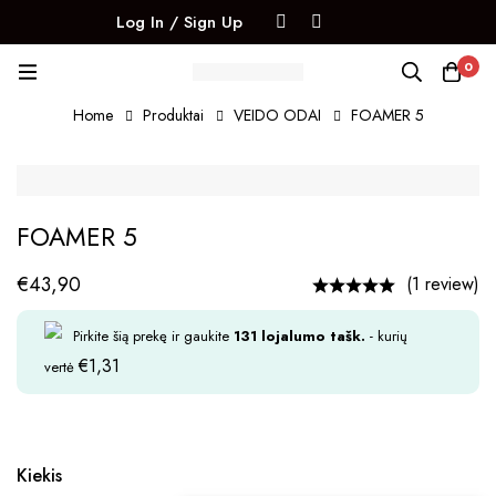
Log In / Sign Up
0
Home
Produktai
VEIDO ODAI
FOAMER 5
FOAMER 5
€
43,90
(1 review)
Pirkite šią prekę ir gaukite
131
lojalumo tašk.
- kurių
€
1,31
vertė
Kiekis