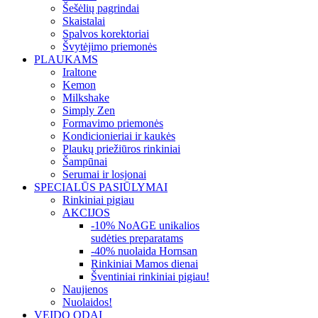
Šešėlių pagrindai
Skaistalai
Spalvos korektoriai
Švytėjimo priemonės
PLAUKAMS
Iraltone
Kemon
Milkshake
Simply Zen
Formavimo priemonės
Kondicionieriai ir kaukės
Plaukų priežiūros rinkiniai
Šampūnai
Serumai ir losjonai
SPECIALŪS PASIŪLYMAI
Rinkiniai pigiau
AKCIJOS
-10% NoAGE unikalios
sudėties preparatams
-40% nuolaida Hornsan
Rinkiniai Mamos dienai
Šventiniai rinkiniai pigiau!
Naujienos
Nuolaidos!
VEIDO ODAI