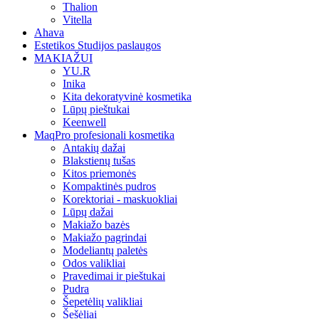
Thalion
Vitella
Ahava
Estetikos Studijos paslaugos
MAKIAŽUI
YU.R
Inika
Kita dekoratyvinė kosmetika
Lūpų pieštukai
Keenwell
MaqPro profesionali kosmetika
Antakių dažai
Blakstienų tušas
Kitos priemonės
Kompaktinės pudros
Korektoriai - maskuokliai
Lūpų dažai
Makiažo bazės
Makiažo pagrindai
Modeliantų paletės
Odos valikliai
Pravedimai ir pieštukai
Pudra
Šepetėlių valikliai
Šešėliai