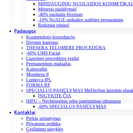
MINDAUGINIŲ NUOLAIDOS KOSMETIKAI
Mėnesio pasiūlymai!
-40% nuolaida Hornsan
-10% NoAGE unikalios sudėties preparatams
Rinkiniai pigiau!
Paslaugos
Kosmetologo konsultacija
Dovanų kuponas
THESERA TELOMERE PROCEDŪRA
-60% UMS Facial
Lazerinės procedūros veidui
Permanentinis makiažas
Kainoraštis
Morpheus 8
Lumecca IPL
FORMA RF
SPECIALUS PASIŪLYMAS MeDioStar lazerinis plaukų
ĮSIGYKITE ČIA
HIFU – Nechirurginis odos patempimas ultragarsu
-60% SPECIALUS PASIŪLYMAS
Kontaktai
Prekių pristatymas
Privatumo politika
Grąžinimo taisyklės