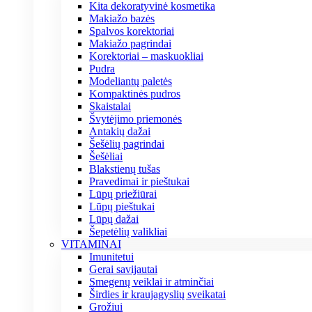
Kita dekoratyvinė kosmetika
Makiažo bazės
Spalvos korektoriai
Makiažo pagrindai
Korektoriai – maskuokliai
Pudra
Modeliantų paletės
Kompaktinės pudros
Skaistalai
Švytėjimo priemonės
Antakių dažai
Šešėlių pagrindai
Šešėliai
Blakstienų tušas
Pravedimai ir pieštukai
Lūpų priežiūrai
Lūpų pieštukai
Lūpų dažai
Šepetėlių valikliai
VITAMINAI
Imunitetui
Gerai savijautai
Smegenų veiklai ir atminčiai
Širdies ir kraujagyslių sveikatai
Grožiui