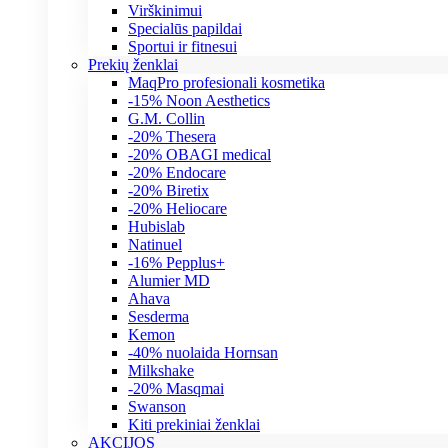
Virškinimui
Specialūs papildai
Sportui ir fitnesui
Prekių ženklai
MaqPro profesionali kosmetika
-15% Noon Aesthetics
G.M. Collin
-20% Thesera
-20% OBAGI medical
-20% Endocare
-20% Biretix
-20% Heliocare
Hubislab
Natinuel
-16% Pepplus+
Alumier MD
Ahava
Sesderma
Kemon
-40% nuolaida Hornsan
Milkshake
-20% Masqmai
Swanson
Kiti prekiniai ženklai
AKCIJOS