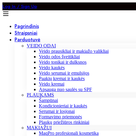
Log In / Sign Up
Pagrindinis
Straipsniai
Parduotuvė
VEIDO ODAI
Veido prausikliai ir makiažo valikliai
Veido odos šveitikliai
Veido tonikai ir dulksnos
Veido kaukės
Veido serumai ir emulsijos
Paakių kremai ir kaukės
Veido kremai
Apsauga nuo saulės su SPF
PLAUKAMS
Šampūnai
Kondicionieriai ir kaukės
Serumai ir losjonai
Formavimo priemonės
Plaukų priežiūros rinkiniai
MAKIAŽUI
MaqPro profesionali kosmetika