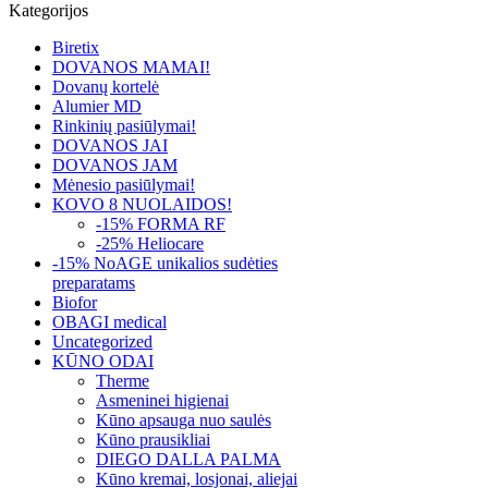
Kategorijos
Biretix
DOVANOS MAMAI!
Dovanų kortelė
Alumier MD
Rinkinių pasiūlymai!
DOVANOS JAI
DOVANOS JAM
Mėnesio pasiūlymai!
KOVO 8 NUOLAIDOS!
-15% FORMA RF
-25% Heliocare
-15% NoAGE unikalios sudėties
preparatams
Biofor
OBAGI medical
Uncategorized
KŪNO ODAI
Therme
Asmeninei higienai
Kūno apsauga nuo saulės
Kūno prausikliai
DIEGO DALLA PALMA
Kūno kremai, losjonai, aliejai