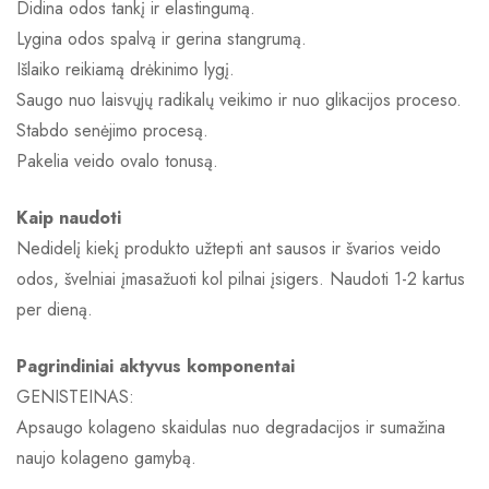
Didina odos tankį ir elastingumą.
Lygina odos spalvą ir gerina stangrumą.
Išlaiko reikiamą drėkinimo lygį.
Saugo nuo laisvųjų radikalų veikimo ir nuo glikacijos proceso.
Stabdo senėjimo procesą.
Pakelia veido ovalo tonusą.
Kaip naudoti
Nedidelį kiekį produkto užtepti ant sausos ir švarios veido
odos, švelniai įmasažuoti kol pilnai įsigers. Naudoti 1-2 kartus
per dieną.
Pagrindiniai aktyvus komponentai
GENISTEINAS:
Apsaugo kolageno skaidulas nuo degradacijos ir sumažina
naujo kolageno gamybą.