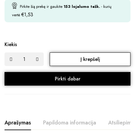
Pirkite šią prekę ir gaukite
153
lojalumo tašk.
- kurių
€
1,53
vertė
Kiekis
Į krepšelį
Pirkti dabar
Aprašymas
Papildoma informacija
Atsiliepimai