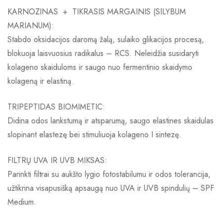
KARNOZINAS + TIKRASIS MARGAINIS (SILYBUM
MARIANUM):
Stabdo oksidacijos daromą žalą, sulaiko glikacijos procesą,
blokuoja laisvuosius radikalus – RCS. Neleidžia susidaryti
kolageno skaiduloms ir saugo nuo fermentinio skaidymo
kolageną ir elastiną.
TRIPEPTIDAS BIOMIMETIC:
Didina odos lankstumą ir atsparumą, saugo elastines skaidulas
slopinant elastezę bei stimuliuoja kolageno I sintezę.
FILTRŲ UVA IR UVB MIKSAS:
Parinkti filtrai su aukšto lygio fotostabilumu ir odos tolerancija,
užtikrina visapusišką apsaugą nuo UVA ir UVB spindulių – SPF
Medium.