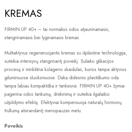
KREMAS
FIRMIN UP 40+ – tai normalios odos atjauninamasis,
stangrinamasis bei lyginamasis kremas
Multiaktyvus regeneruojantis kremas su išplėstine technologija,
suteikia intensyvų stangrinantį poveikį. Sulaiko glikacijos
procesą ir minkština kolageno skaidulas, kurios tampa aktyvios
giluminiuose sluoksniuose. Dėka didesnio plastiškumo oda
tampa labiau kompaktiška ir tankesnė. FIRMIN UP 40+ žymiai
pagerina odos tankumą, drėkinimą ir suteikia ilgalaikio
užpildymo efektą. Efektyviai kompensuoja naturalų hormonų
trūkumą atsirandantį menopauzės metu.
Poveikis