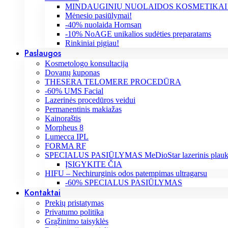
MINDAUGINIŲ NUOLAIDOS KOSMETIKAI
Mėnesio pasiūlymai!
-40% nuolaida Hornsan
-10% NoAGE unikalios sudėties preparatams
Rinkiniai pigiau!
Paslaugos
Kosmetologo konsultacija
Dovanų kuponas
THESERA TELOMERE PROCEDŪRA
-60% UMS Facial
Lazerinės procedūros veidui
Permanentinis makiažas
Kainoraštis
Morpheus 8
Lumecca IPL
FORMA RF
SPECIALUS PASIŪLYMAS MeDioStar lazerinis plaukų
ĮSIGYKITE ČIA
HIFU – Nechirurginis odos patempimas ultragarsu
-60% SPECIALUS PASIŪLYMAS
Kontaktai
Prekių pristatymas
Privatumo politika
Grąžinimo taisyklės