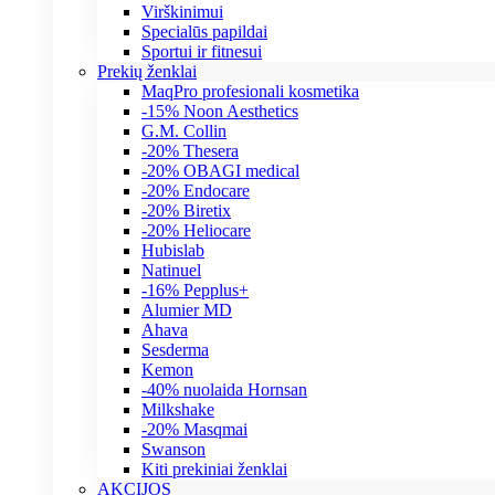
Virškinimui
Specialūs papildai
Sportui ir fitnesui
Prekių ženklai
MaqPro profesionali kosmetika
-15% Noon Aesthetics
G.M. Collin
-20% Thesera
-20% OBAGI medical
-20% Endocare
-20% Biretix
-20% Heliocare
Hubislab
Natinuel
-16% Pepplus+
Alumier MD
Ahava
Sesderma
Kemon
-40% nuolaida Hornsan
Milkshake
-20% Masqmai
Swanson
Kiti prekiniai ženklai
AKCIJOS