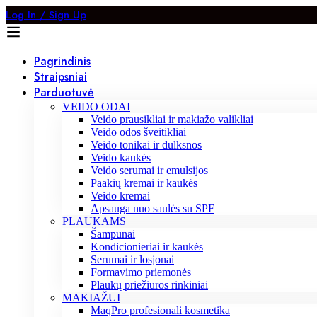
Log In / Sign Up
Pagrindinis
Straipsniai
Parduotuvė
VEIDO ODAI
Veido prausikliai ir makiažo valikliai
Veido odos šveitikliai
Veido tonikai ir dulksnos
Veido kaukės
Veido serumai ir emulsijos
Paakių kremai ir kaukės
Veido kremai
Apsauga nuo saulės su SPF
PLAUKAMS
Šampūnai
Kondicionieriai ir kaukės
Serumai ir losjonai
Formavimo priemonės
Plaukų priežiūros rinkiniai
MAKIAŽUI
MaqPro profesionali kosmetika