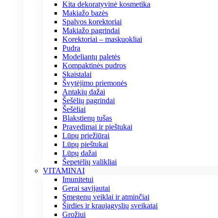
Kita dekoratyvinė kosmetika
Makiažo bazės
Spalvos korektoriai
Makiažo pagrindai
Korektoriai – maskuokliai
Pudra
Modeliantų paletės
Kompaktinės pudros
Skaistalai
Švytėjimo priemonės
Antakių dažai
Šešėlių pagrindai
Šešėliai
Blakstienų tušas
Pravedimai ir pieštukai
Lūpų priežiūrai
Lūpų pieštukai
Lūpų dažai
Šepetėlių valikliai
VITAMINAI
Imunitetui
Gerai savijautai
Smegenų veiklai ir atminčiai
Širdies ir kraujagyslių sveikatai
Grožiui