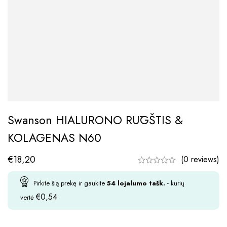
Swanson HIALURONO RŪGŠTIS &
KOLAGENAS N60
€
18,20
(0 reviews)
Pirkite šią prekę ir gaukite
54
lojalumo tašk.
- kurių
€
0,54
vertė