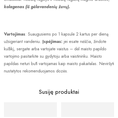
kolagenas (iš gėlavandenių žuvų).
Vartojimas
: Suaugusiems po 1 kapsule 2 kartus per dieną
užsigeriant vandeniu.
Įspėjimas:
jei esate nėščia, žindote
kūdikį, sergate arba vartojate vaistus – dėl maisto papildo
vartojimo pasitarkite su gydytoju arba vaistininku. Maisto
papildas neturi būti vartojamas kaip maisto pakaitalas. Neviršyti
nustatytos rekomenduojamos dozės.
Susiję produktai