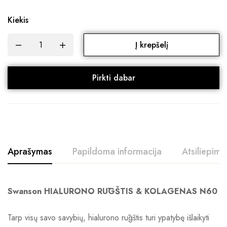
Kiekis
Į krepšelį
Pirkti dabar
Aprašymas
Papildoma informacija
Atsiliepimai
Swanson HIALURONO RŪGŠTIS & KOLAGENAS N60
Tarp visų savo savybių, hialurono rūgštis turi ypatybę išlaikyti