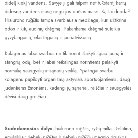
didelį kiekį vandens. Savyje ji gali talpinti net tūkstantį kartų
didesnę vandens masę negu jos pačios masė. Ką tai duoda?
Hialurono rūgštis tampa svarbiausia medžiaga, kuri užtikrina
odos ir kitų audinių drėgmę. Pakankama drėgmė suteikia
gyvybingumą, elastingumą ir jaunatviškumą.
Kolagenas labai svarbus ne tik norint išlaikyti ilgiau jauną ir
stangrią odą, bet ir labai reikalingas norintiems palaikyti
normalią sausgyslių ir sąnarių veiklą. Ypatingai svarbu
kolagenu papildyti organizmą aktyviais sportuojantiems, daug
judantiems žmonėms, kadangi jų sąnariai, raiščiai ir sausgyslės
dėvisi daug greičiau.
Sudedamosios dalys:
hialurono rūgštis, ryžių miltai, želatina,
emulsikliai: riebalų rūgštys ir riebalų rūgščių magnio druskos,