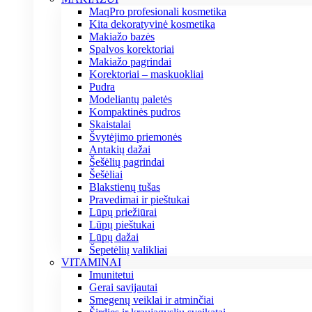
MaqPro profesionali kosmetika
Kita dekoratyvinė kosmetika
Makiažo bazės
Spalvos korektoriai
Makiažo pagrindai
Korektoriai – maskuokliai
Pudra
Modeliantų paletės
Kompaktinės pudros
Skaistalai
Švytėjimo priemonės
Antakių dažai
Šešėlių pagrindai
Šešėliai
Blakstienų tušas
Pravedimai ir pieštukai
Lūpų priežiūrai
Lūpų pieštukai
Lūpų dažai
Šepetėlių valikliai
VITAMINAI
Imunitetui
Gerai savijautai
Smegenų veiklai ir atminčiai