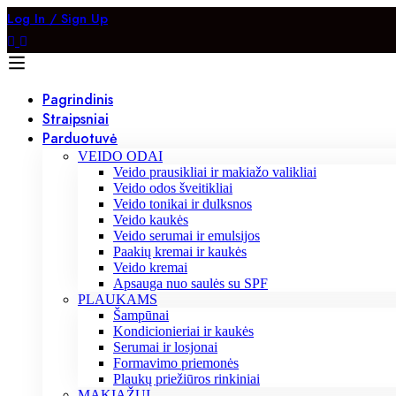
Log In / Sign Up
Pagrindinis
Straipsniai
Parduotuvė
VEIDO ODAI
Veido prausikliai ir makiažo valikliai
Veido odos šveitikliai
Veido tonikai ir dulksnos
Veido kaukės
Veido serumai ir emulsijos
Paakių kremai ir kaukės
Veido kremai
Apsauga nuo saulės su SPF
PLAUKAMS
Šampūnai
Kondicionieriai ir kaukės
Serumai ir losjonai
Formavimo priemonės
Plaukų priežiūros rinkiniai
MAKIAŽUI