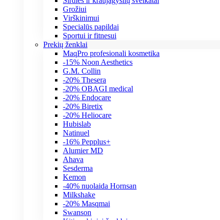
Širdies ir kraujagyslių sveikatai
Grožiui
Virškinimui
Specialūs papildai
Sportui ir fitnesui
Prekių ženklai
MaqPro profesionali kosmetika
-15% Noon Aesthetics
G.M. Collin
-20% Thesera
-20% OBAGI medical
-20% Endocare
-20% Biretix
-20% Heliocare
Hubislab
Natinuel
-16% Pepplus+
Alumier MD
Ahava
Sesderma
Kemon
-40% nuolaida Hornsan
Milkshake
-20% Masqmai
Swanson