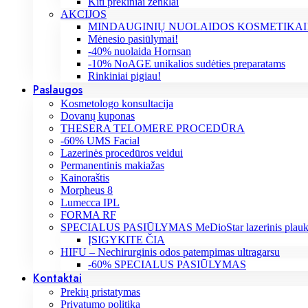
Kiti prekiniai ženklai
AKCIJOS
MINDAUGINIŲ NUOLAIDOS KOSMETIKAI
Mėnesio pasiūlymai!
-40% nuolaida Hornsan
-10% NoAGE unikalios sudėties preparatams
Rinkiniai pigiau!
Paslaugos
Kosmetologo konsultacija
Dovanų kuponas
THESERA TELOMERE PROCEDŪRA
-60% UMS Facial
Lazerinės procedūros veidui
Permanentinis makiažas
Kainoraštis
Morpheus 8
Lumecca IPL
FORMA RF
SPECIALUS PASIŪLYMAS MeDioStar lazerinis plaukų
ĮSIGYKITE ČIA
HIFU – Nechirurginis odos patempimas ultragarsu
-60% SPECIALUS PASIŪLYMAS
Kontaktai
Prekių pristatymas
Privatumo politika