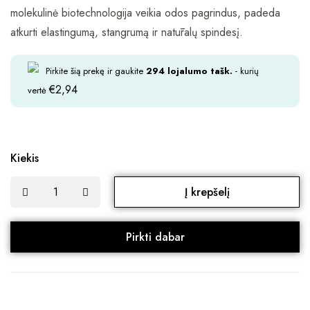
molekulinė biotechnologija veikia odos pagrindus, padeda
atkurti elastingumą, stangrumą ir natūralų spindesį.
Pirkite šią prekę ir gaukite
294
lojalumo tašk.
- kurių
€
2,94
vertė
Kiekis
Į krepšelį
Pirkti dabar