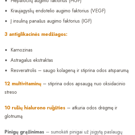
Hepatocitų augimo faktorius (HGF)
Kraujagyslių endotelio augimo faktorius (VEGF)
Į insuliną panašus augimo faktorius (IGF)
3 antiglikacinės medžiagos:
Karnozinas
Astragalus ekstraktas
Resveratrolis – saugo kolageną ir stiprina odos atsparumą
12 multivitaminų
– stiprina odos apsaugą nuo oksidacinio
streso
10 rūšių hialurono rūgšties
– atkuria odos drėgmę ir
glotnumą
Pinigų grąžinimas
– sumokėti pinigai už įsigytą paslaugų