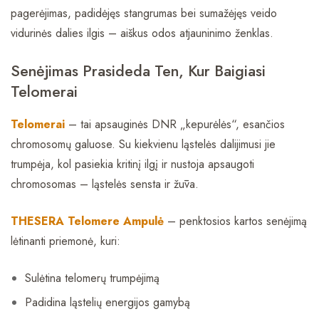
pagerėjimas, padidėjęs stangrumas bei sumažėjęs veido
vidurinės dalies ilgis – aiškus odos atjauninimo ženklas.
Senėjimas Prasideda Ten, Kur Baigiasi
Telomerai
Telomerai
– tai apsauginės DNR „kepurėlės“, esančios
chromosomų galuose. Su kiekvienu ląstelės dalijimusi jie
trumpėja, kol pasiekia kritinį ilgį ir nustoja apsaugoti
chromosomas – ląstelės sensta ir žūva.
THESERA Telomere Ampulė
– penktosios kartos senėjimą
lėtinanti priemonė, kuri:
Sulėtina telomerų trumpėjimą
Padidina ląstelių energijos gamybą