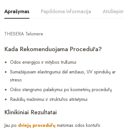
Aprašymas
Papildoma informacija
Atsiliepimai
THESERA Telomere
Kada Rekomenduojama Procedūra?
Odos energijos ir mitybos trūkumui
Sumažėjusiam elastingumui dėl amžiaus, UV spindulių ar
streso
Odos stangrumo palaikymui po kosmetinių procedūrų
Raukšlių mažinimui ir struktūros atstatymui
Klinikiniai Rezultatai
Jau po
dviejų procedūrų
matomas odos kontūro