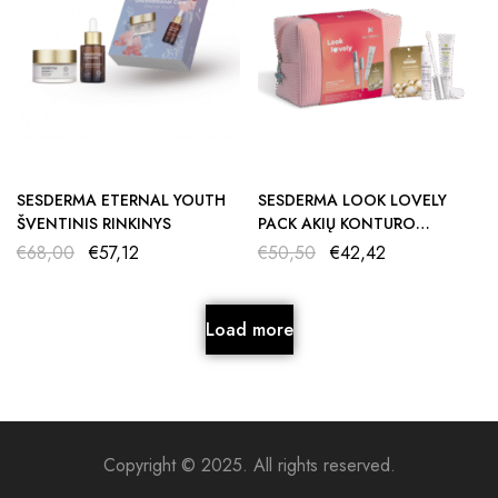
SESDERMA ETERNAL YOUTH
SESDERMA LOOK LOVELY
ŠVENTINIS RINKINYS
PACK AKIŲ KONTŪRO
PRIEŽIŪROS RINKINYS
€
68,00
€
57,12
€
50,50
€
42,42
Load more
Copyright © 2025. All rights reserved.