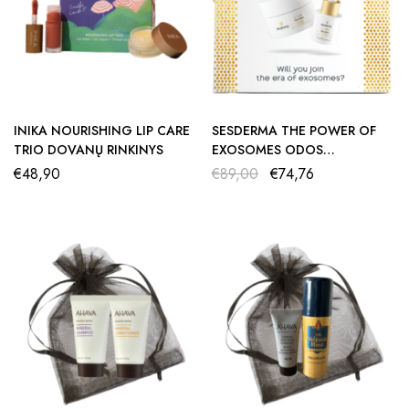
INIKA NOURISHING LIP CARE
SESDERMA THE POWER OF
TRIO DOVANŲ RINKINYS
EXOSOMES ODOS
PRIEŽIŪROS RINKINYS
€
48,90
€
89,00
€
74,76