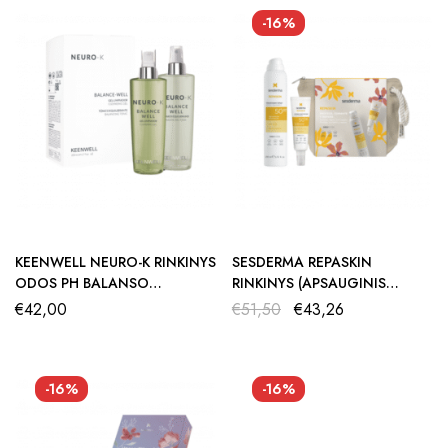
-16%
KEENWELL NEURO-K RINKINYS
SESDERMA REPASKIN
ODOS PH BALANSO
RINKINYS (APSAUGINIS
ATKŪRIMUI (VALOMASIS
FLUIDAS 50 ML + APSAUGINIS
€
42,00
€
51,50
€
43,26
GELIS 200 ML + TONIKAS
PURŠKIKLIS 200 ML)
200 ML)
-16%
-16%