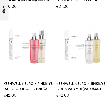
IR PĖDŲ KREMAS (2 × 100 ML)
DOVANŲ RINKINYS
€
30,00
€
21,00
Filters
KEENWELL NEURO-K RINKINYS
KEENWELL NEURO-K RINKINYS
JAUTRIOS ODOS PRIEŽIŪRAI
ODOS VALYMUI (VALOMASIS
(ŠVELNUS VALOMASIS GELIS
VEIDO PIENELIS 200 ML +
€
42,00
€
42,00
200 ML + VALOMOSIOS
TONIKAS 200 ML)
PUTOS 200 ML)