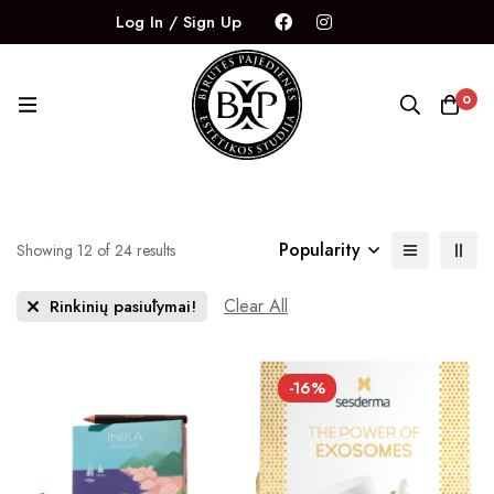
Log In / Sign Up
0
Popularity
Showing 12 of 24 results
Clear All
Rinkinių pasiūlymai!
-16%