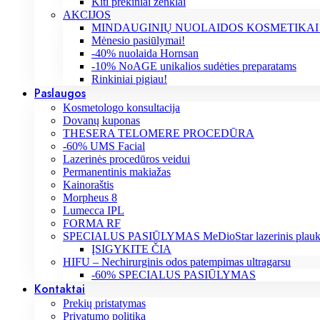
Kiti prekiniai ženklai
AKCIJOS
MINDAUGINIŲ NUOLAIDOS KOSMETIKAI
Mėnesio pasiūlymai!
-40% nuolaida Hornsan
-10% NoAGE unikalios sudėties preparatams
Rinkiniai pigiau!
Paslaugos
Kosmetologo konsultacija
Dovanų kuponas
THESERA TELOMERE PROCEDŪRA
-60% UMS Facial
Lazerinės procedūros veidui
Permanentinis makiažas
Kainoraštis
Morpheus 8
Lumecca IPL
FORMA RF
SPECIALUS PASIŪLYMAS MeDioStar lazerinis plaukų
ĮSIGYKITE ČIA
HIFU – Nechirurginis odos patempimas ultragarsu
-60% SPECIALUS PASIŪLYMAS
Kontaktai
Prekių pristatymas
Privatumo politika