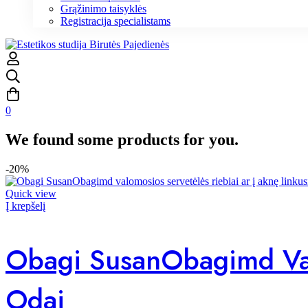
Grąžinimo taisyklės
Registracija specialistams
0
We found some products for you.
-20%
Quick view
Į krepšelį
Obagi SusanObagimd Valo
Odai