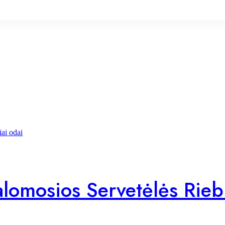
mosios Servetėlės Riebia