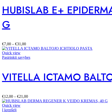
HUBISLAB E+ EPIDERM
G
€
7,00
–
€
31,00
Quick view
Pasirinkti savybes
VITELLA ICTAMO BALT
€
12,00
–
€
21,00
Quick view
Į krepšelį