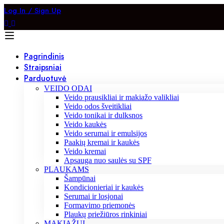
Log In / Sign Up
Pagrindinis
Straipsniai
Parduotuvė
VEIDO ODAI
Veido prausikliai ir makiažo valikliai
Veido odos šveitikliai
Veido tonikai ir dulksnos
Veido kaukės
Veido serumai ir emulsijos
Paakių kremai ir kaukės
Veido kremai
Apsauga nuo saulės su SPF
PLAUKAMS
Šampūnai
Kondicionieriai ir kaukės
Serumai ir losjonai
Formavimo priemonės
Plaukų priežiūros rinkiniai
MAKIAŽUI