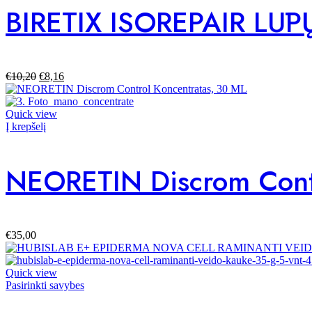
BIRETIX ISOREPAIR LŪ
€
10,20
€
8,16
Quick view
Į krepšelį
NEORETIN Discrom Contr
€
35,00
Quick view
Pasirinkti savybes