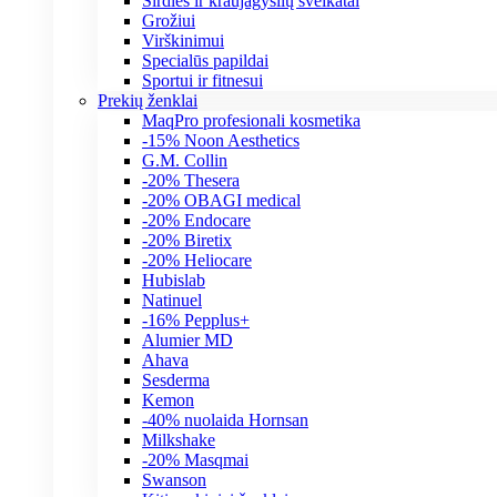
Širdies ir kraujagyslių sveikatai
Grožiui
Virškinimui
Specialūs papildai
Sportui ir fitnesui
Prekių ženklai
MaqPro profesionali kosmetika
-15% Noon Aesthetics
G.M. Collin
-20% Thesera
-20% OBAGI medical
-20% Endocare
-20% Biretix
-20% Heliocare
Hubislab
Natinuel
-16% Pepplus+
Alumier MD
Ahava
Sesderma
Kemon
-40% nuolaida Hornsan
Milkshake
-20% Masqmai
Swanson