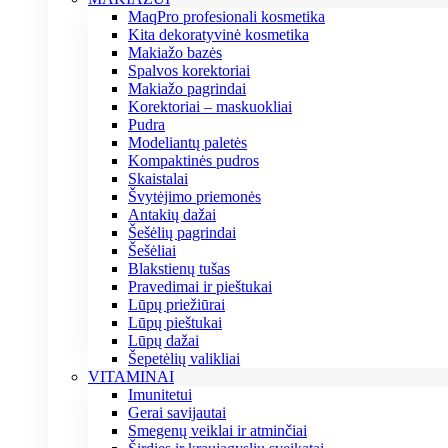
MaqPro profesionali kosmetika
Kita dekoratyvinė kosmetika
Makiažo bazės
Spalvos korektoriai
Makiažo pagrindai
Korektoriai – maskuokliai
Pudra
Modeliantų paletės
Kompaktinės pudros
Skaistalai
Švytėjimo priemonės
Antakių dažai
Šešėlių pagrindai
Šešėliai
Blakstienų tušas
Pravedimai ir pieštukai
Lūpų priežiūrai
Lūpų pieštukai
Lūpų dažai
Šepetėlių valikliai
VITAMINAI
Imunitetui
Gerai savijautai
Smegenų veiklai ir atminčiai