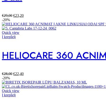
€
29,00
€
23,20
-20%
Quick view
Į krepšelį
HELIOCARE 360 ACNIMA
€
28,00
€
22,40
-20%
Quick view
Į krepšelį