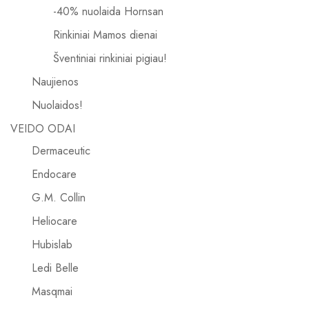
-40% nuolaida Hornsan
Rinkiniai Mamos dienai
Šventiniai rinkiniai pigiau!
Naujienos
Nuolaidos!
VEIDO ODAI
Dermaceutic
Endocare
G.M. Collin
Heliocare
Hubislab
Ledi Belle
Masqmai