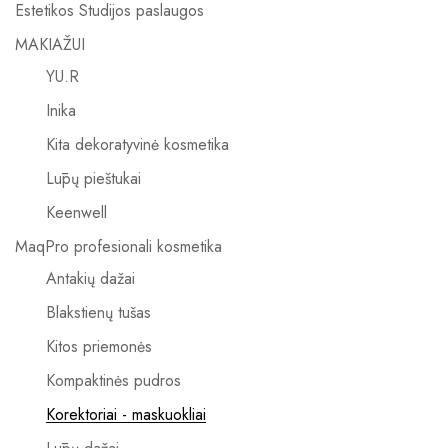
Estetikos Studijos paslaugos
MAKIAŽUI
YU.R
Inika
Kita dekoratyvinė kosmetika
Lūpų pieštukai
Keenwell
MaqPro profesionali kosmetika
Antakių dažai
Blakstienų tušas
Kitos priemonės
Kompaktinės pudros
Korektoriai - maskuokliai