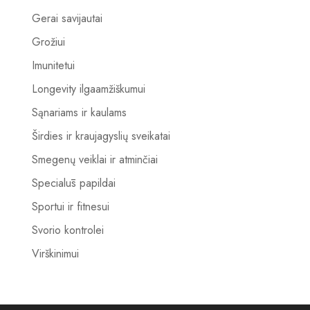
Gerai savijautai
Grožiui
Imunitetui
Longevity ilgaamžiškumui
Sąnariams ir kaulams
Širdies ir kraujagyslių sveikatai
Smegenų veiklai ir atminčiai
Specialūs papildai
Sportui ir fitnesui
Svorio kontrolei
Virškinimui