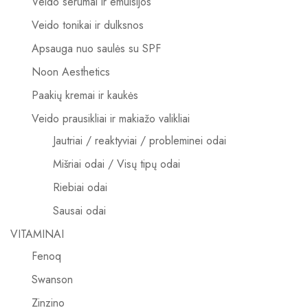
Veido serumai ir emulsijos
Veido tonikai ir dulksnos
Apsauga nuo saulės su SPF
Noon Aesthetics
Paakių kremai ir kaukės
Veido prausikliai ir makiažo valikliai
Jautriai / reaktyviai / probleminei odai
Mišriai odai / Visų tipų odai
Riebiai odai
Sausai odai
VITAMINAI
Fenoq
Swanson
Zinzino