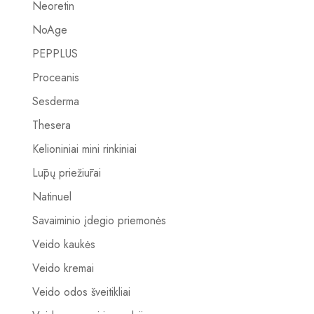
Neoretin
NoAge
PEPPLUS
Proceanis
Sesderma
Thesera
Kelioniniai mini rinkiniai
Lūpų priežiūrai
Natinuel
Savaiminio įdegio priemonės
Veido kaukės
Veido kremai
Veido odos šveitikliai