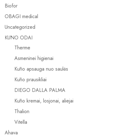
Biofor
OBAGI medical
Uncategorized
KŪNO ODAI
Therme
Asmeninei higienai
Kūno apsauga nuo saulės
Kūno prausikliai
DIEGO DALLA PALMA
Kūno kremai, losjonai, aliejai
Thalion
Vitella
Ahava