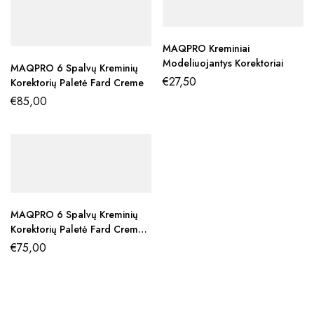
MAQPRO Kreminiai
Modeliuojantys Korektoriai
MAQPRO 6 Spalvų Kreminių
€
27,50
Korektorių Paletė Fard Creme
€
85,00
MAQPRO 6 Spalvų Kreminių
Korektorių Paletė Fard Creme
Mat Make Up
€
75,00