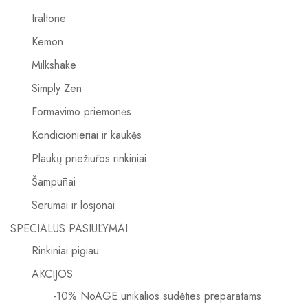
Iraltone
Kemon
Milkshake
Simply Zen
Formavimo priemonės
Kondicionieriai ir kaukės
Plaukų priežiūros rinkiniai
Šampūnai
Serumai ir losjonai
SPECIALŪS PASIŪLYMAI
Rinkiniai pigiau
AKCIJOS
-10% NoAGE unikalios sudėties preparatams