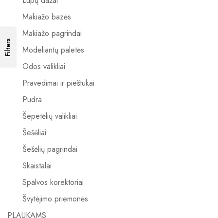
Lūpų dažai
Makiažo bazės
Makiažo pagrindai
Filters
Modeliantų paletės
Odos valikliai
Pravedimai ir pieštukai
Pudra
Šepetėlių valikliai
Šešėliai
Šešėlių pagrindai
Skaistalai
Spalvos korektoriai
Švytėjimo priemonės
PLAUKAMS