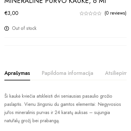
MINERALINĖ PURVO KAUKĖ, 6 Ml
€
3,00
(0 reviews)
Out of stock
Aprašymas
Papildoma informacija
Atsiliepimai
Ši kaukė kviečia atskleisti dvi seniausias pasaulio grožio
paslaptis. Vienu žingsniu du gamtos elementai: Negyvosios
jūros mineralinis purvas ir 24 karatų auksas – sujungia
natūralų grožį bei prabangą.