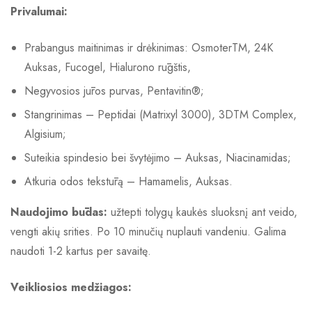
Privalumai:
Prabangus maitinimas ir drėkinimas: OsmoterTM, 24K
Auksas, Fucogel, Hialurono rūgštis,
Negyvosios jūros purvas, Pentavitin®;
Stangrinimas – Peptidai (Matrixyl 3000), 3DTM Complex,
Algisium;
Suteikia spindesio bei švytėjimo – Auksas, Niacinamidas;
Atkuria odos tekstūrą – Hamamelis, Auksas.
Naudojimo būdas:
užtepti tolygų kaukės sluoksnį ant veido,
vengti akių srities. Po 10 minučių nuplauti vandeniu. Galima
naudoti 1-2 kartus per savaitę.
Veikliosios medžiagos: