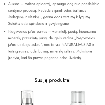
Auksas – maitina epidermį, apsaugo odą nuo priešlaikinio
senėjimo procesų. Padeda stiprinti odos baltymus
(kolageną ir elastiną), gerina odos tvirtumą ir lygumą.
Suteikia odai spindesio ir gyvybingumo.
Negyvosios jūros purvas – vienintelį, juodą, hipersalino
mineralų praturtintą purvą daugelis vadina „Negyvosios
jūros juoduoju auksu“, nes tai yra NATŪRALIAUSIAS ir
turtingiausias, odai būtinų, mineralų šaltinis. Moksliškai
įrodyta, kad šis purvas pagerina odos išvaizdą.
Susiję produktai