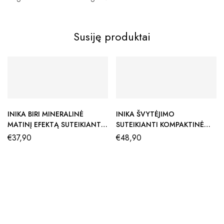
Susiję produktai
INIKA BIRI MINERALINĖ
INIKA ŠVYTĖJIMO
MATINĮ EFEKTĄ SUTEIKIANTI
SUTEIKIANTI KOMPAKTINĖ
PUDRA
PUDRA, DEWDROP
€
37,90
€
48,90