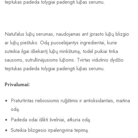
teptukas padeda tolygiai padengti lūpas serumu.
Natūralus lūpų serumas, naudojamas ant įprasto lūpų blizgio
ar lūpų pieštuko. Odą puoselėjantys ingredientai, kurie
suteikia ilgai išliekantį lūpų minkštumą, todėl puikiai tinka
sausoms, sutrūkinėjusioms lūpoms. Tvirtas vidutinio dydžio
teptukas padeda tolygiai padengti lūpas serumu.
Privalumai:
Praturtintas riebiosiomis rūgštimis ir antioksidantais, maitina
odą.
Padeda odai išlikti švelniai, atkuria odą.
Suteikia blizgesio irpalengvina tepimą.