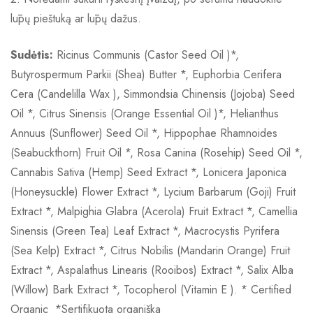
lūpų pieštuką ar lūpų dažus.
Sudėtis:
Ricinus Communis (Castor Seed Oil )*,
Butyrospermum Parkii (Shea) Butter *, Euphorbia Cerifera
Cera (Candelilla Wax ), Simmondsia Chinensis (Jojoba) Seed
Oil *, Citrus Sinensis (Orange Essential Oil )*, Helianthus
Annuus (Sunflower) Seed Oil *, Hippophae Rhamnoides
(Seabuckthorn) Fruit Oil *, Rosa Canina (Rosehip) Seed Oil *,
Cannabis Sativa (Hemp) Seed Extract *, Lonicera Japonica
(Honeysuckle) Flower Extract *, Lycium Barbarum (Goji) Fruit
Extract *, Malpighia Glabra (Acerola) Fruit Extract *, Camellia
Sinensis (Green Tea) Leaf Extract *, Macrocystis Pyrifera
(Sea Kelp) Extract *, Citrus Nobilis (Mandarin Orange) Fruit
Extract *, Aspalathus Linearis (Rooibos) Extract *, Salix Alba
(Willow) Bark Extract *, Tocopherol (Vitamin E ). * Certified
Organic *Sertifikuota organiška