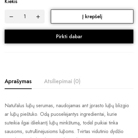
Kiekis
Į krepšelį
Pirkti dabar
Aprašymas
Atsiliepimai (0)
Natūralus lūpų serumas, naudojamas ant įprasto lūpų blizgio
ar lūpų pieštuko. Odą puoselėjantys ingredientai, kurie
suteikia ilgai išliekantį lūpų minkštumą, todėl puikiai tinka
sausoms, sutrūkinėjusioms lūpoms. Tvirtas vidutinio dydžio