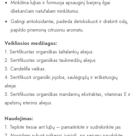
Minkština lūpas ir formuoja apsauginį barjerą ilgai
išliekančiam natūraliam minkštumui.
Galingi antioksidantai, padeda detoksikuoti ir drėkinti odą,
papildo priemonę citrusiniu aromatu.
Veikliosios medžiagos:
1. Sertifikuotas organiškas šaltalankių aliejus.
2. Sertifikuotas organiškas taukmedžių aliejus.
3. Candelilla vaškas.
4. Sertifikuoti organiški jojoba, saulėgrąžų ir erškėtuogių
aliejai.
5. Sertifikuotas organiškas mandarinų ekstraktas, vitaminas E ir
apelsinų eterinis aliejus.
Naudojimas:
1. Tepkite tiesiai ant lūpų – pamaitinkite ir sudrėkinkite jas.
2. Norėdami sukurti ryškesnį įvaizdį, po serumu naudokite