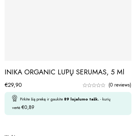
INIKA ORGANIC LŪPŲ SERUMAS, 5 Ml
€
29,90
(0 reviews)
Pirkite šią prekę ir gaukite
89
lojalumo tašk.
- kurių
€
0,89
vertė