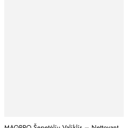
MAQPRO Šepetėlių Valiklis – Nettoyant