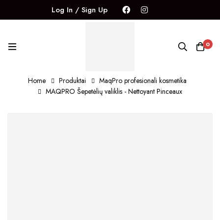
Log In / Sign Up
0
Home
Produktai
MaqPro profesionali kosmetika
MAQPRO Šepetėlių valiklis - Nettoyant Pinceaux