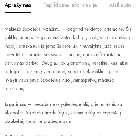
Aprašymas
Papildoma informacija
Atsiliepimai
Makiažo šepetėliai vizažistui – pagrindinė darbo priemonė. Šis
valiklis labai palengvina vizažisto darbą. Įsipylę valiklio į atskirą
indelį, praskalaukite jame šepetėlius ir nuvalykite juos sausa
servetėle – įrankis vėl švarus, sausas, nudezinfekuotas ir
paruoštas darbui. Daugiau jokių priemonių nereikia, kas labai
patogu – pasiėmę vieną indelį su šiek tiek valiklio, galite
išvalyti visus savo šepetėlius nuo įvairiaspalvių makiažo
priemonių.
Įspėjimas
– niekada nevalykite šepetėlių priemonėmis su
alkoholiu! Alkoholis tirpdo klijus, kuriais suklijuoti šepetėlių
plaukeliai, todėl jie pradeda byrėti.