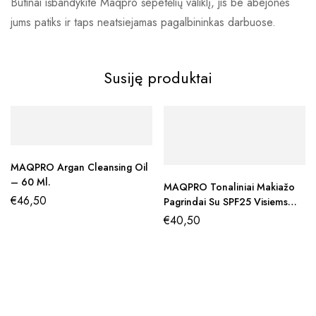
Būtinai išbandykite Maqpro šepetėlių valiklį, jis be abejonės
jums patiks ir taps neatsiejamas pagalbininkas darbuose.
Susiję produktai
MAQPRO Argan Cleansing Oil
– 60 Ml.
MAQPRO Tonaliniai Makiažo
€
46,50
Pagrindai Su SPF25 Visiems
Odos Tipams
€
40,50