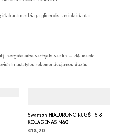
išlaikanti medžiaga glicerolis, antioksidantai:
ikį, sergate arba vartojate vaistus – dėl maisto
 Neviršyti nustatytos rekomenduojamos dozės.
Swanson HIALURONO RŪGŠTIS &
KOLAGENAS N60
€
18,20