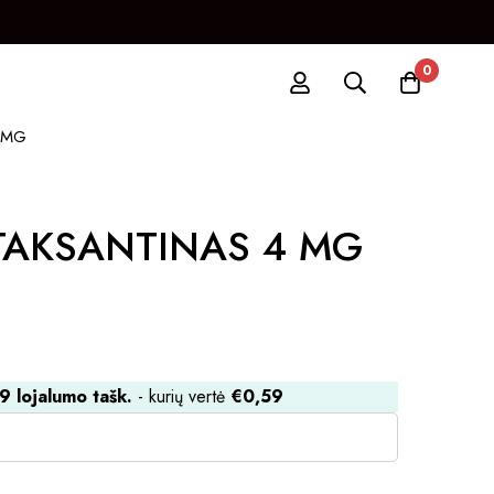
0
 MG
TAKSANTINAS 4 MG
9
lojalumo tašk.
- kurių vertė
€
0,59