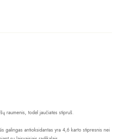
ūsų raumenis, todėl jaučiatės stiprūs.
šis galingas antioksidantas yra 4,6 karto stipresnis nei
ant su laisvaisiais radikalais.