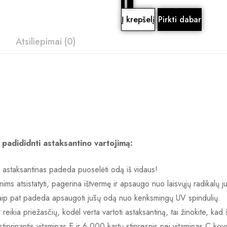
Į krepšelį
Pirkti dabar
Atsiliepimai (0)
 padididnti astaksantino vartojimą:
s astaksantinas padeda puoselėti odą iš vidaus!
enims atsistatyti, pagerina ištvermę ir apsaugo nuo laisvųjų radikalų j
 taip pat padeda apsaugoti jūsų odą nuo kenksmingų UV spindulių.
eikia priežasčių, kodėl verta vartoti astaksantiną, tai žinokite, kad 
iprinantis vitaminas E ir 6 000 kartų stipresnis nei vitaminas C kovoj