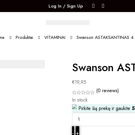
Log In / Sign Up
me
Produktai
VITAMINAI
Swanson ASTAKSANTINAS 4
Swanson AS
€
19,95
(0 reviews)
In stock
Pirkite šią prekę ir gaukite
5
-
+