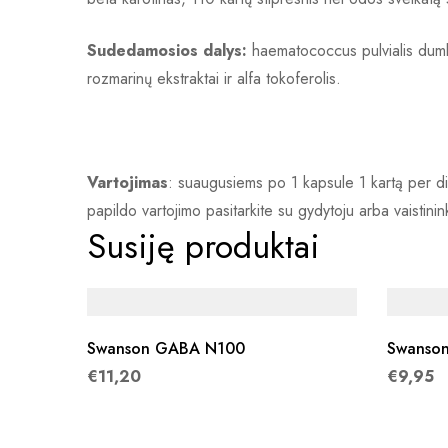
Sudedamosios dalys:
haematococcus pulvialis dumbli
rozmarinų ekstraktai ir alfa tokoferolis.
Vartojimas
: suaugusiems po 1 kapsule 1 kartą per d
papildo vartojimo pasitarkite su gydytoju arba vaistin
Susiję produktai
Swanson GABA N100
€
11,20
€
9,95