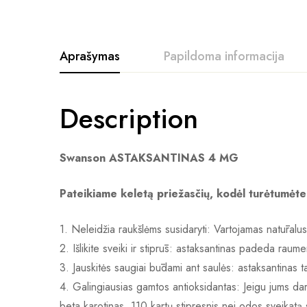
Aprašymas
Papildoma informacija
Description
Swanson ASTAKSANTINAS 4 MG
Pateikiame keletą priežasčių, kodėl turėtumėte
1. Neleidžia raukšlėms susidaryti: Vartojamas natūralu
2. Išlikite sveiki ir stiprūs: astaksantinas padeda raum
3. Jauskitės saugiai būdami ant saulės: astaksantinas
4. Galingiausias gamtos antioksidantas: Jeigu jums dar r
beta karotinas, 110 kartų stipresnis nei odos sveikatą st