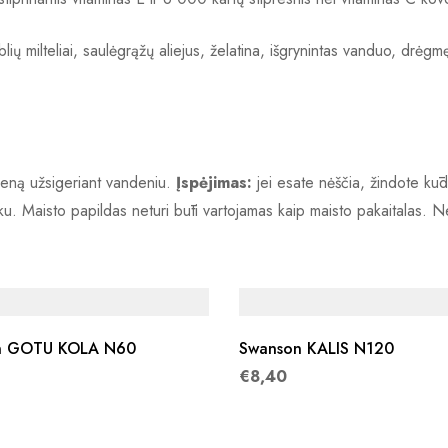
ų milteliai, saulėgrąžų aliejus, želatina, išgrynintas vanduo, drėgmę 
ieną užsigeriant vandeniu.
Įspėjimas:
jei esate nėščia, žindote kūd
inku. Maisto papildas neturi būti vartojamas kaip maisto pakaitalas.
Swanson GOTU KOLA N60
Swanson KALIS N120
€
8,40