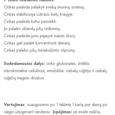
Cinkas padeda palaikyti sveiką imuninę sistemą.
Cinkas stabilizuoja cukraus kiekį kraujyje.
Cinkas padeda kūnui pasveikti.
Jis palaiko sklandų jūsų virškinimą.
Cinkas padeda jums pajausti maisto skonį.
Cinkas gali padėti koncentruoti dėmesį.
Cinkas palaiko jūsų metabolizmo stiprumą.
Sudedamosios dalys:
cinko gliukonatas, tirštiklis
mikrokristalinė celiuliozė, emulsikliai: riebalų rūgštys ir riebalų
rūgščių magnio druskos.
Vartojimas
: suaugusiems po 1 tabletę 1 kartą per dieną po
valgio užsigeriant vandeniu.
Įspėjimas:
jei esate nėščia,