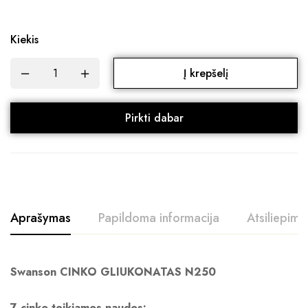
Kiekis
Į krepšelį
Pirkti dabar
Aprašymas
Papildoma informacija
Atsiliepimai
Swanson CINKO GLIUKONATAS N250
7 cinko teikiamos naudos: