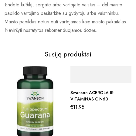
žindote kūdikį, sergate arba vartojate vaistus – dėl maisto
papildo vartojimo pasitarkite su gydytoju arba vaistininku.
Maisto papildas neturi būti vartojamas kaip maisto pakaitalas.
Neviršyti nustatytos rekomenduojamos dozės.
Susiję produktai
Swanson ACEROLA IR
VITAMINAS C N60
€
11,95