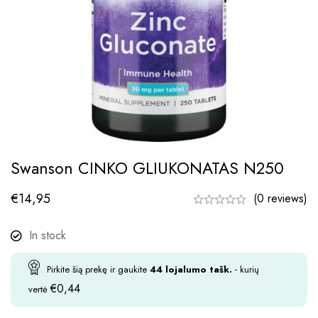
Swanson CINKO GLIUKONATAS N250
€
14,95
(0 reviews)
In stock
Pirkite šią prekę ir gaukite
44
lojalumo tašk.
- kurių
€
0,44
vertė