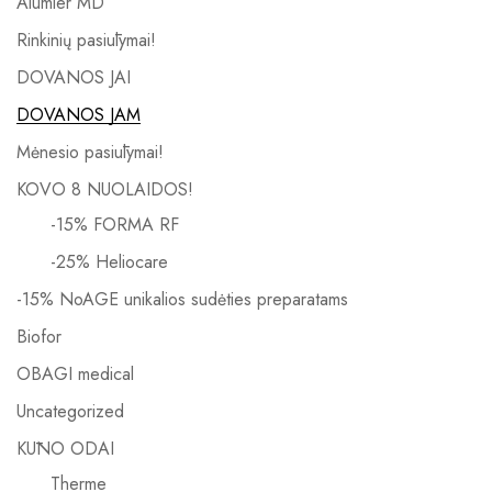
Alumier MD
Rinkinių pasiūlymai!
DOVANOS JAI
DOVANOS JAM
Mėnesio pasiūlymai!
KOVO 8 NUOLAIDOS!
-15% FORMA RF
-25% Heliocare
-15% NoAGE unikalios sudėties preparatams
Biofor
OBAGI medical
Uncategorized
KŪNO ODAI
Therme