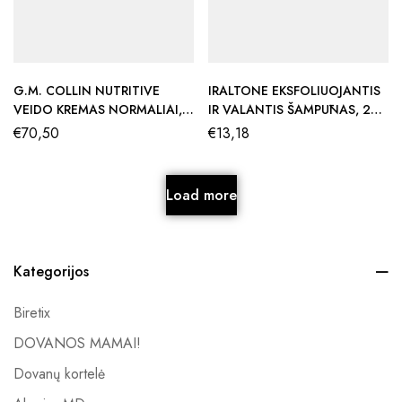
G.M. COLLIN NUTRITIVE
IRALTONE EKSFOLIUOJANTIS
VEIDO KREMAS NORMALIAI,
IR VALANTIS ŠAMPŪNAS, 200
SAUSAI ODAI, 50 ML
ML
€
70,50
€
13,18
Load more
Kategorijos
Biretix
DOVANOS MAMAI!
Dovanų kortelė