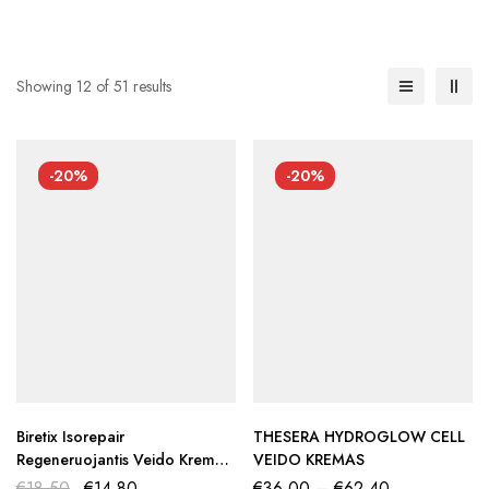
Showing 12 of 51 results
-20%
-20%
Biretix Isorepair
THESERA HYDROGLOW CELL
Regeneruojantis Veido Kremas
VEIDO KREMAS
– 50 Ml
€
18,50
€
14,80
€
36,00
–
€
62,40