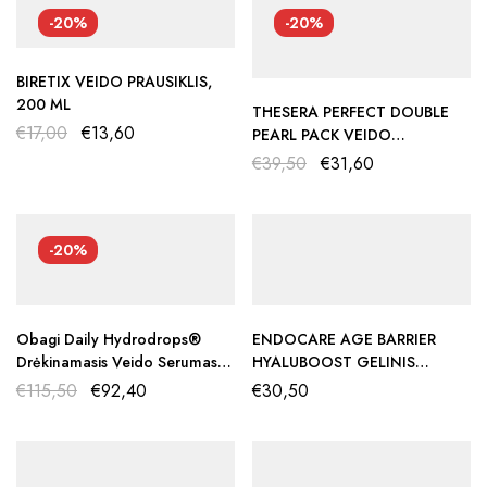
-20%
-20%
BIRETIX VEIDO PRAUSIKLIS,
200 ML
THESERA PERFECT DOUBLE
€
17,00
€
13,60
PEARL PACK VEIDO
PRAUSIKLIS, 100 Ml
€
39,50
€
31,60
-20%
Obagi Daily Hydrodrops®
ENDOCARE AGE BARRIER
Drėkinamasis Veido Serumas
HYALUBOOST GELINIS
Su Vit B3, 30ml
KREMAS, 50 ML
€
115,50
€
92,40
€
30,50