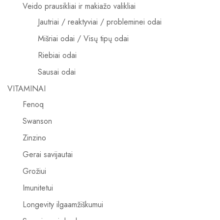
Veido prausikliai ir makiažo valikliai
Jautriai / reaktyviai / probleminei odai
Mišriai odai / Visų tipų odai
Riebiai odai
Sausai odai
VITAMINAI
Fenoq
Swanson
Zinzino
Gerai savijautai
Grožiui
Imunitetui
Longevity ilgaamžiškumui