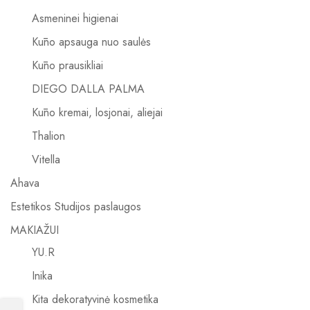
Asmeninei higienai
Kūno apsauga nuo saulės
Kūno prausikliai
DIEGO DALLA PALMA
Kūno kremai, losjonai, aliejai
Thalion
Vitella
Ahava
Estetikos Studijos paslaugos
MAKIAŽUI
YU.R
Inika
Kita dekoratyvinė kosmetika