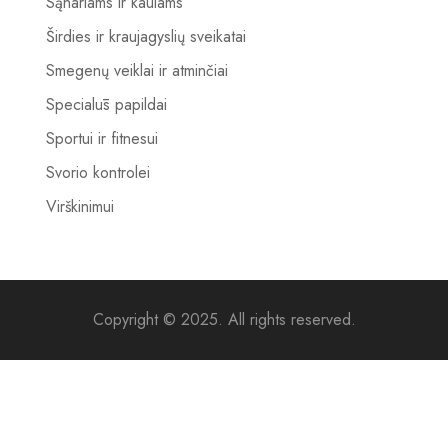
Sąnariams ir kaulams
Širdies ir kraujagyslių sveikatai
Smegenų veiklai ir atminčiai
Specialūs papildai
Sportui ir fitnesui
Svorio kontrolei
Virškinimui
Copyright © 2025. All rights reserved.