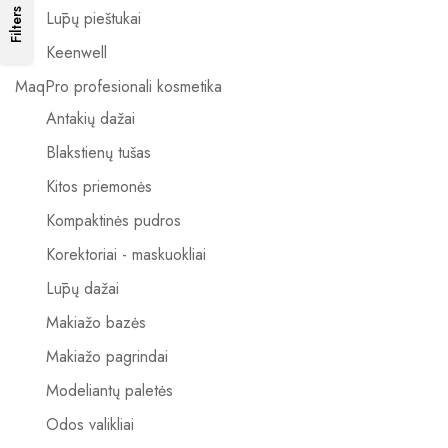
Filters
Lūpų pieštukai
Keenwell
MaqPro profesionali kosmetika
Antakių dažai
Blakstienų tušas
Kitos priemonės
Kompaktinės pudros
Korektoriai - maskuokliai
Lūpų dažai
Makiažo bazės
Makiažo pagrindai
Modeliantų paletės
Odos valikliai