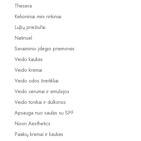
Thesera
Kelioniniai mini rinkiniai
Lūpų priežiūrai
Natinuel
Savaiminio įdegio priemonės
Veido kaukės
Veido kremai
Veido odos šveitikliai
Veido serumai ir emulsijos
Veido tonikai ir dulksnos
Apsauga nuo saulės su SPF
Noon Aesthetics
Paakių kremai ir kaukės