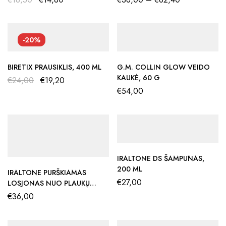
-20%
BIRETIX PRAUSIKLIS, 400 ML
G.M. COLLIN GLOW VEIDO
KAUKĖ, 60 G
€
24,00
€
19,20
€
54,00
IRALTONE DS ŠAMPŪNAS,
200 ML
IRALTONE PURŠKIAMAS
€
27,00
LOSJONAS NUO PLAUKŲ
SLINKIMO, 100 ML
€
36,00