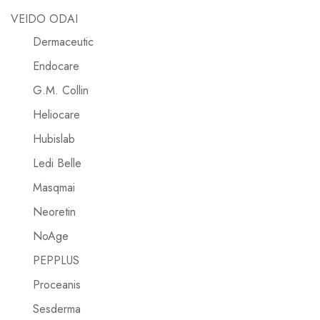
VEIDO ODAI
Dermaceutic
Endocare
G.M. Collin
Heliocare
Hubislab
Ledi Belle
Masqmai
Neoretin
NoAge
PEPPLUS
Proceanis
Sesderma