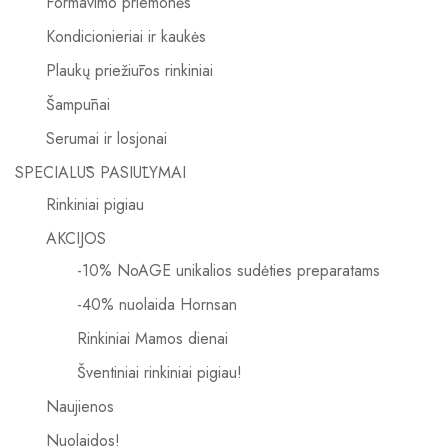
Formavimo priemonės
Kondicionieriai ir kaukės
Plaukų priežiūros rinkiniai
Šampūnai
Serumai ir losjonai
SPECIALŪS PASIŪLYMAI
Rinkiniai pigiau
AKCIJOS
-10% NoAGE unikalios sudėties preparatams
-40% nuolaida Hornsan
Rinkiniai Mamos dienai
Šventiniai rinkiniai pigiau!
Naujienos
Nuolaidos!