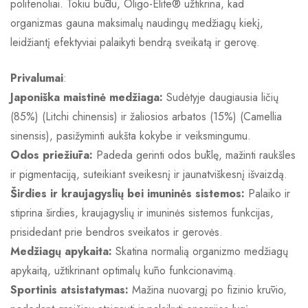
polifenoliai. Tokiu būdu, Oligo-Elite® užtikrina, kad
organizmas gauna maksimalų naudingų medžiagų kiekį,
leidžiantį efektyviai palaikyti bendrą sveikatą ir gerovę.
Privalumai
:
Japoniška maistinė medžiaga:
Sudėtyje daugiausia ličių
(85%) (Litchi chinensis) ir žaliosios arbatos (15%) (Camellia
sinensis), pasižyminti aukšta kokybe ir veiksmingumu.
Odos priežiūra:
Padeda gerinti odos būklę, mažinti raukšles
ir pigmentaciją, suteikiant sveikesnį ir jaunatviškesnį išvaizdą.
Širdies ir kraujagyslių bei imuninės sistemos:
Palaiko ir
stiprina širdies, kraujagyslių ir imuninės sistemos funkcijas,
prisidedant prie bendros sveikatos ir gerovės.
Medžiagų apykaita:
Skatina normalią organizmo medžiagų
apykaitą, užtikrinant optimalų kūno funkcionavimą.
Sportinis atsistatymas:
Mažina nuovargį po fizinio krūvio,