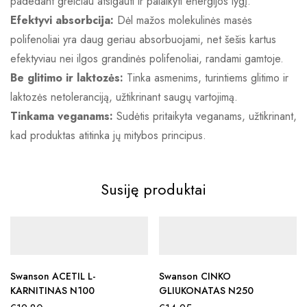
padedant greičiau atsigauti ir palaikyti energijos lygį.
Efektyvi absorbcija:
Dėl mažos molekulinės masės
polifenoliai yra daug geriau absorbuojami, net šešis kartus
efektyviau nei ilgos grandinės polifenoliai, randami gamtoje.
Be glitimo ir laktozės:
Tinka asmenims, turintiems glitimo ir
laktozės netoleranciją, užtikrinant saugų vartojimą.
Tinkama veganams:
Sudėtis pritaikyta veganams, užtikrinant,
kad produktas atitinka jų mitybos principus.
Susiję produktai
Swanson ACETIL L-
Swanson CINKO
KARNITINAS N100
GLIUKONATAS N250