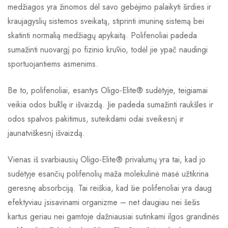
medžiagos yra žinomos dėl savo gebėjimo palaikyti širdies ir
kraujagyslių sistemos sveikatą, stiprinti imuninę sistemą bei
skatinti normalią medžiagų apykaitą. Polifenoliai padeda
sumažinti nuovargį po fizinio krūvio, todėl jie ypač naudingi
sportuojantiems asmenims.
Be to, polifenoliai, esantys Oligo-Elite® sudėtyje, teigiamai
veikia odos būklę ir išvaizdą. Jie padeda sumažinti raukšles ir
odos spalvos pakitimus, suteikdami odai sveikesnį ir
jaunatviškesnį išvaizdą.
Vienas iš svarbiausių Oligo-Elite® privalumų yra tai, kad jo
sudėtyje esančių polifenolių maža molekulinė masė užtikrina
geresnę absorbciją. Tai reiškia, kad šie polifenoliai yra daug
efektyviau įsisavinami organizme – net daugiau nei šešis
kartus geriau nei gamtoje dažniausiai sutinkami ilgos grandinės