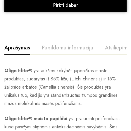
Pirkti dabar
Aprašymas
Papildoma informacija
Atsiliepimai
Oligo-Elite®
yra aukštos kokybės japoniškas maisto
produktas, sudarytas iš 85% ličių (Litchi chinensis) ir 15%
žaliosios arbatos (Camellia sinensis). Šis produktas yra
unikalus tuo, kad jis yra standartizuotas trumpos grandinės
mažos molekulinės masės polifenoliams.
Oligo-Elite® maisto papildai
yra praturtinti polifenoliais,
kurie pasižymi stipriomis antioksidacinėmis savybėmis. Šios